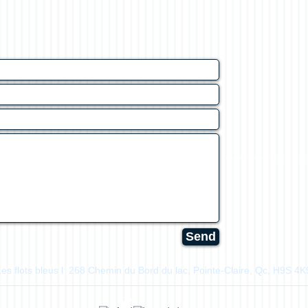
Send
Les flots bleus l 268 Chemin du Bord du lac, Pointe-Claire, Qc, H9S 