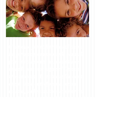
C’est avec joie et fierté que j'ouvre
les portes de notre nouvelle garderie
pour les personnes auxquelles vous
tenez le plus : vos enfants ! Je suis
très heureuse de les accueillir dans
ce qui était autrefois ma propre
maison, un lieu de bons souvenirs et
de rires, où mes deux fils ont grandi
entourés d'amour et de chaleur
familiale. Ce fut leur premier
terrain de jeu, où ils ont appris à
marcher, parler et rire; maintenant